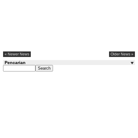
« Newer News
Older News »
Pencarian