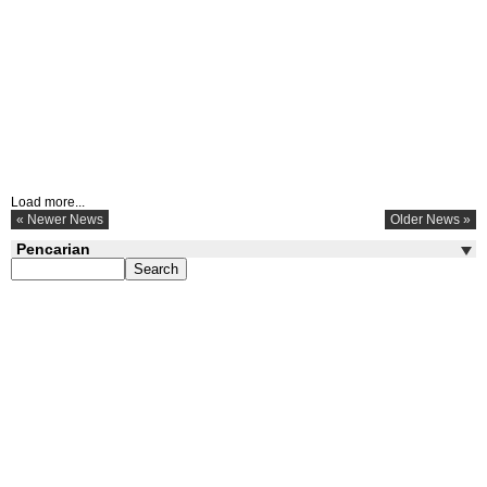
Load more...
« Newer News
Older News »
Pencarian