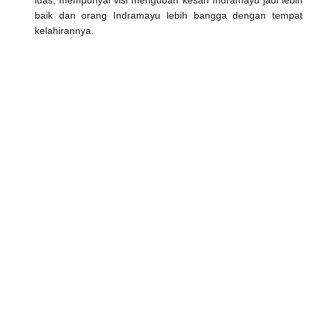
luas, mempunyai visi mengubah kesan Indramayu jadi lebih
baik dan orang Indramayu lebih bangga dengan tempat
kelahirannya.