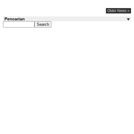
Older News »
Pencarian