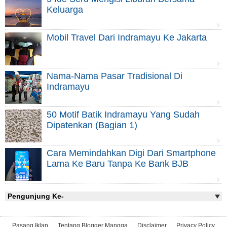
Keluarga
Mobil Travel Dari Indramayu Ke Jakarta
Nama-Nama Pasar Tradisional Di
Indramayu
50 Motif Batik Indramayu Yang Sudah
Dipatenkan (Bagian 1)
Cara Memindahkan Digi Dari Smartphone
Lama Ke Baru Tanpa Ke Bank BJB
Pengunjung Ke-
Pasang Iklan
Tentang Blogger Mangga
Disclaimer
Privacy Policy