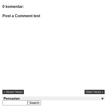
0 komentar:
Post a Comment test
« Newer News
Older News »
Pencarian