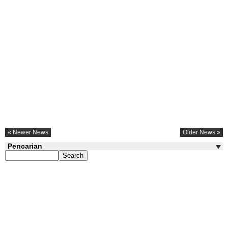
« Newer News
Older News »
Pencarian