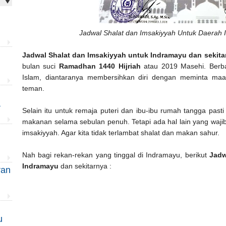
u
Jadwal Shalat dan Imsakiyyah Untuk Daerah 
Jadwal Shalat dan Imsakiyyah untuk Indramayu dan sekita
bulan suci
Ramadhan 1440 Hijriah
atau 2019 Masehi. Berba
Islam, diantaranya membersihkan diri dengan meminta maa
teman.
a
Selain itu untuk remaja puteri dan ibu-ibu rumah tangga pa
makanan selama sebulan penuh. Tetapi ada hal lain yang wajib 
imsakiyyah. Agar kita tidak terlambat shalat dan makan sahur.
Nah bagi rekan-rekan yang tinggal di Indramayu, berikut
Jadw
Indramayu
dan sekitarnya :
ran
u