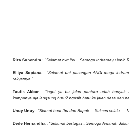
Riza Suhendra
:
“Selamat bwt ibu....Semoga Indramayu lebih 
Elliya Sopiana
:
“Selamat unt pasangan ANDI moga indra
rakyatnya.”
Taufik Akbar
:
“inget ya bu jalan pantura udah banyak b
kampanye aja langsung buru2 ngasih batu ke jalan desa dan n
Unuy Unuy
:
“Slamat buat Ibu dan Bapak.... Sukses selalu..... 
Dede Hernandha
:
“Selamat bertugas,, Semoga Amanah dalam