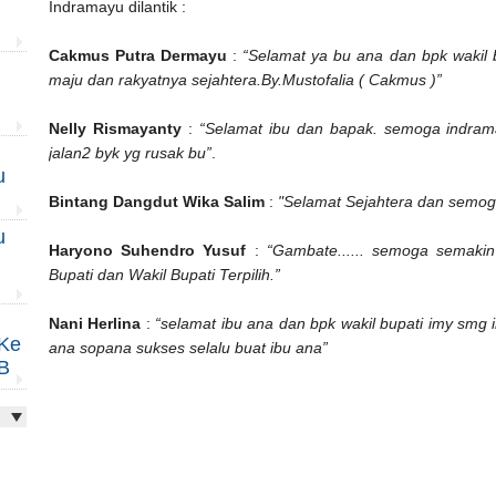
Indramayu dilantik :
Cakmus Putra Dermayu
:
“Selamat ya bu ana dan bpk wakil
maju dan rakyatnya sejahtera.By.Mustofalia ( Cakmus )”
Nelly Rismayanty
:
“Selamat ibu dan bapak. semoga indramayu
jalan2 byk yg rusak bu”
.
u
Bintang Dangdut Wika Salim
:
"Selamat Sejahtera dan semo
u
Haryono Suhendro Yusuf
:
“Gambate...... semoga semaki
Bupati dan Wakil Bupati Terpilih.”
Nani Herlina
:
“selamat ibu ana dan bpk wakil bupati imy smg i
 Ke
ana sopana sukses selalu buat ibu ana”
B