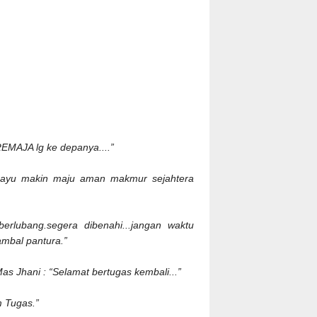
REMAJA lg ke depanya....”
mayu makin maju aman makmur sejahtera
erlubang.segera dibenahi...jangan waktu
ambal pantura.”
Mas Jhani : “Selamat bertugas kembali...”
 Tugas.”