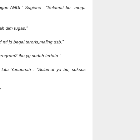
ngan ANDI.” Sugiono : “Selamat bu...moga
h dlm tugas.”
nti jd begal,teroris,maling dsb.”
rogram2 ibu yg sudah tertata.”
i Lita Yunaenah : “Selamat ya bu, sukses
”