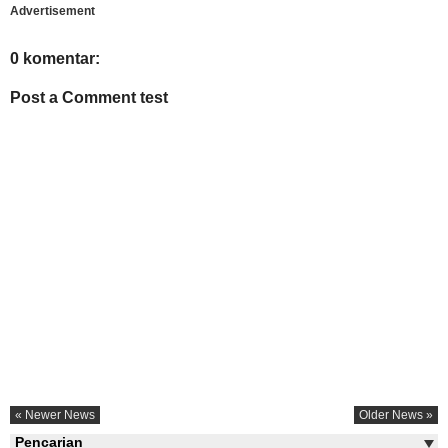
Advertisement
0 komentar:
Post a Comment test
« Newer News
Older News »
Pencarian