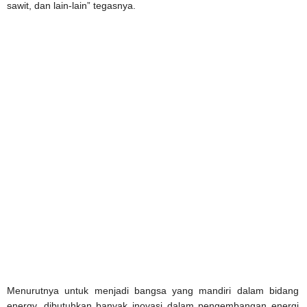
sawit, dan lain-lain” tegasnya.
Menurutnya untuk menjadi bangsa yang mandiri dalam bidang
energy, dibutuhkan banyak inovasi dalam pengembangan energi