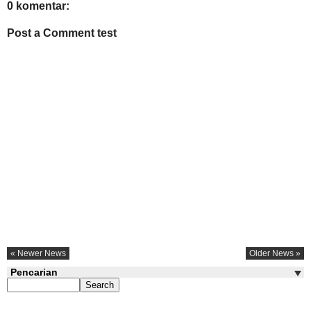
0 komentar:
Post a Comment test
« Newer News
Older News »
Pencarian