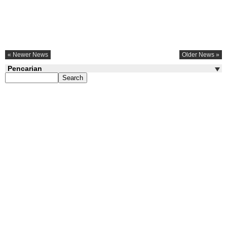
« Newer News
Older News »
Pencarian