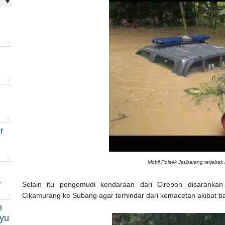
u
r
Mobil Polsek Jatibarang terjebak 
a
Selain itu pengemudi kendaraan dari Cirebon disarankan
Cikamurang ke Subang agar terhindar dari kemacetan akibat ban
n
ayu