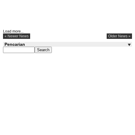
Load more...
« Newer News
Older News »
Pencarian