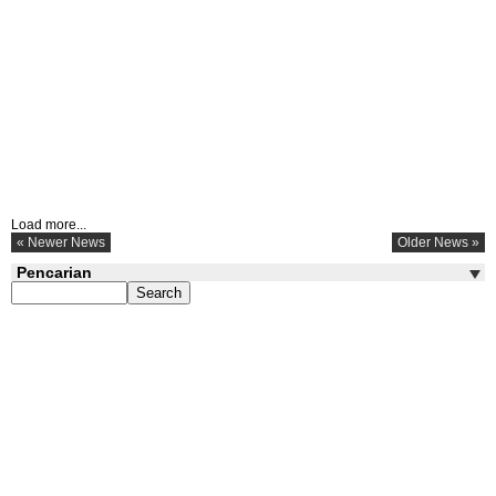
Load more...
« Newer News
Older News »
Pencarian