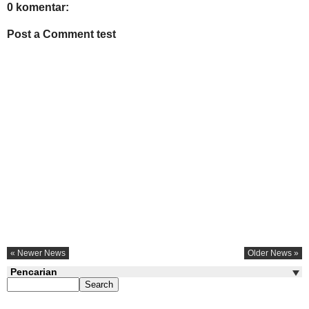
0 komentar:
Post a Comment test
« Newer News
Older News »
Pencarian