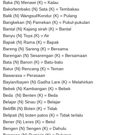
Baka (N) Menawi (K) = Kalau
Bako/tembako (N) Sata (K) = Tembakau
Balik (N) Wangsul/Kondur (K) = Pulang
Bangkekan (N) Pamekan (K) = Pukul-pukulan
Bantal (N) Kajang sirah (K) = Bantal
Banyu (N) Toya (K) = Air
Bapak (N) Rama (K) = Bapak
Bareng (N) Sareng (K) = Bersama
Barengan (N) Sesarengan (K) = Bersamaan
Bata (N) Banon (K) = Batu-batu
Batur (N) Rencang (K) = Teman
Bawarasa = Perasaan
Bayian/bayen (N) Gadha Lare (K) = Melahirkan
Bebek (N) Kambangan (K) = Bebek
Beda (N) Benten (K) = Beda
Belajar (N) Sinau (K) = Belajar
Beli/Bli (N) Boten (K) = Tidak
Belipati (N) boten patos (K) = Tidak terlalu
Bener (N) Leres (K) = Betul
Bengen (N) Sengen (K) = Dahulu
Bengene (N) Rumiyin (K) = Dulunya