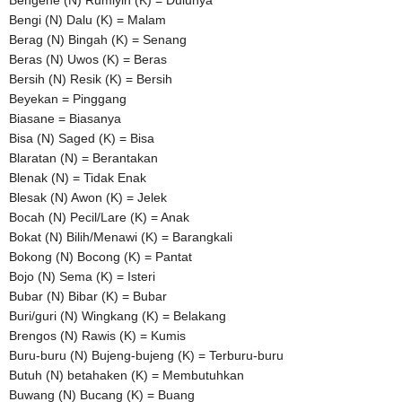
Bengi (N) Dalu (K) = Malam
Berag (N) Bingah (K) = Senang
Beras (N) Uwos (K) = Beras
Bersih (N) Resik (K) = Bersih
Beyekan = Pinggang
Biasane = Biasanya
Bisa (N) Saged (K) = Bisa
Blaratan (N) = Berantakan
Blenak (N) = Tidak Enak
Blesak (N) Awon (K) = Jelek
Bocah (N) Pecil/Lare (K) = Anak
Bokat (N) Bilih/Menawi (K) = Barangkali
Bokong (N) Bocong (K) = Pantat
Bojo (N) Sema (K) = Isteri
Bubar (N) Bibar (K) = Bubar
Buri/guri (N) Wingkang (K) = Belakang
Brengos (N) Rawis (K) = Kumis
Buru-buru (N) Bujeng-bujeng (K) = Terburu-buru
Butuh (N) betahaken (K) = Membutuhkan
Buwang (N) Bucang (K) = Buang