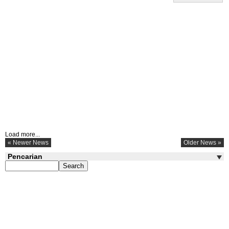
Load more...
« Newer News
Older News »
Pencarian