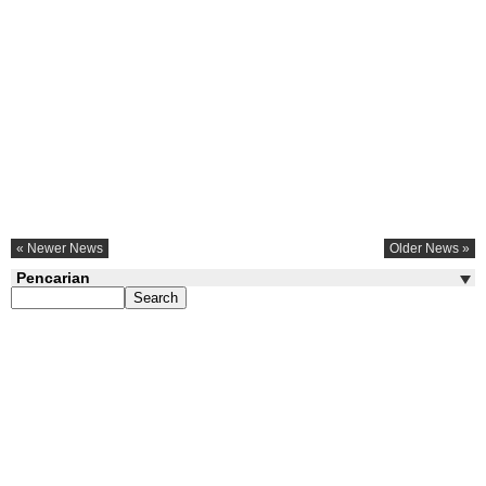
« Newer News
Older News »
Pencarian