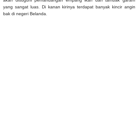
akan disuguhi pemandangan empang ikan dan tambak garam
yang sangat luas. Di kanan kirinya terdapat banyak kincir angin
bak di negeri Belanda.